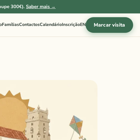
oupe 300€).
Saber mais →
o
Famílias
Contactos
Calendário
Inscrição
EN
Marcar visita