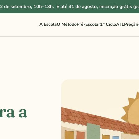
2 de setembro, 10h–13h.
E até 31 de agosto,
inscrição grátis
(p
A Escola
O Método
Pré-Escolar
1.º Ciclo
ATL
Preçári
ra a