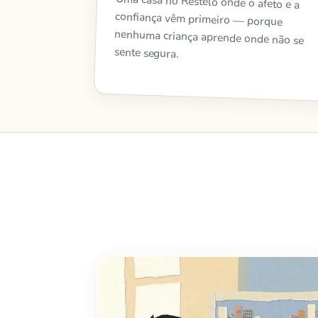
Uma casa no Restelo onde o afeto e a
confiança vêm primeiro — porque
nenhuma criança aprende onde não se
sente segura.