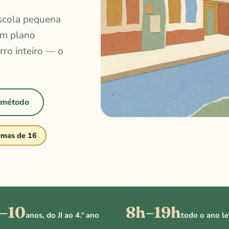
escola pequena
um plano
rro inteiro — o
 método
rmas de 16
–10
8h–19h
anos, do JI ao 4.º ano
todo o ano le